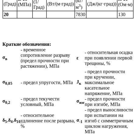
(кг/
(1/
(Град)
(Вт/(м·град))
(Дж/(кг·град))
(МПа)
(Ом·м)
3
Град)
м
)
20
7830
130
Краткие обозначения:
- временное
- относительная осадка
сопротивление разрыву
σ
ε
при появлении первой
в
(предел прочности при
трещины, %
растяжении), МПа
- предел прочности
при кручении,
σ
J
- предел упругости, МПа
максимальное
0,05
к
касательное
напряжение, МПа
- предел текучести
- предел прочности
σ
σ
0,2
изг
условный, МПа
при изгибе, МПа
- предел выносливости
- относительное
при испытании на
δ
,
δ
,
δ
σ
удлинение после разрыва,
изгиб с симметричным
5
4
10
-1
%
циклом нагружения,
МПа