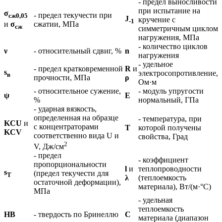
- предел выносливости
при испытание на
σ
- предел текучести при
сж0,05
J
кручение с
-1
сжатии, МПа
и
σ
сж
симметричным циклом
нагружения, МПа
- количество циклов
ν
- относительный сдвиг, %
n
нагружения
- удельное
- предел кратковременной
R
и
s
электросопротивление,
в
прочности, МПа
ρ
Ом·м
- относительное сужение,
- модуль упругости
ψ
E
%
нормальный, ГПа
- ударная вязкость,
определенная на образце
- температура, при
KCU
и
с концентраторами
T
которой получены
KCV
соответственно вида U и
свойства, Град
2
V, Дж/см
- предел
- коэффициент
пропорциональности
l
и
теплопроводности
s
(предел текучести для
T
λ
(теплоемкость
остаточной деформации),
материала), Вт/(м·°С)
МПа
- удельная
теплоемкость
HB
- твердость по Бринеллю
C
материала (диапазон