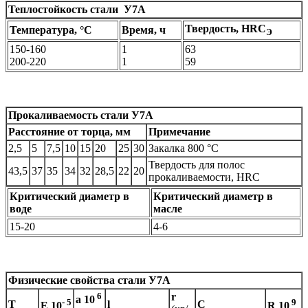
Теплостойкость стали
У7А
Твердость, HRC
Температура, °С
Время, ч
Э
150-160
1
63
200-220
1
59
Прокаливаемость стали
У7А
Расстояние от торца, мм
Примечание
2,5
5
7,5
10
15
20
25
30
Закалка 800 °С
Твердость для полос
43,5
37
35
34
32
28,5
22
20
прокаливаемости, HRC
Критический диаметр в
Критический диаметр в
воде
масле
15-20
4-6
Физические свойства стали У7А
6
r
a
10
- 5
9
T
l
C
E 10
R 10