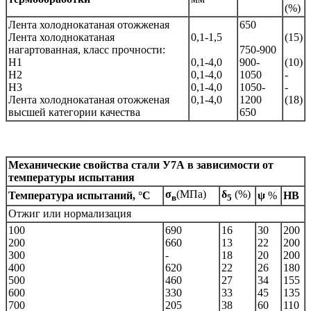
(%)
Лента холоднокатаная отожженая
650
Лента холоднокатаная
0,1-1,5
(15)
нагартованная, класс прочности:
750-900
Н1
0,1-4,0
900-
(10)
Н2
0,1-4,0
1050
-
Н3
0,1-4,0
1050-
-
Лента холоднокатаная отожженая
0,1-4,0
1200
(18)
высшей категории качества
650
Механические свойства стали
У7А
в зависимости от
температуры испытания
σ
(МПа)
δ
(%)
Температура испытаний, °С
ψ
%
НВ
в
5
Отжиг или нормализация
100
690
16
30
200
200
660
13
22
200
300
-
18
20
200
400
620
22
26
180
500
460
27
34
155
600
330
33
45
135
700
205
38
60
110