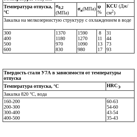
σ
KCU
(Дж/
Температура отпуска,
ψ
0,2
σ
(МПа)
в
2
°С
%
(МПа)
см
)
Закалка на мелкозернистую структуру с охлаждением в воде
300
1370
1590
8
31
400
1180
1270
11
44
500
970
1090
13
73
600
830
980
17
93
Твердость стали
У7А
в зависимости от температуры
отпуска
HRC
Температура отпуска, °С
Э
Закалка 820 °С, вода
160-200
60-63
200-300
54-60
300-400
43-54
400-500
35-43