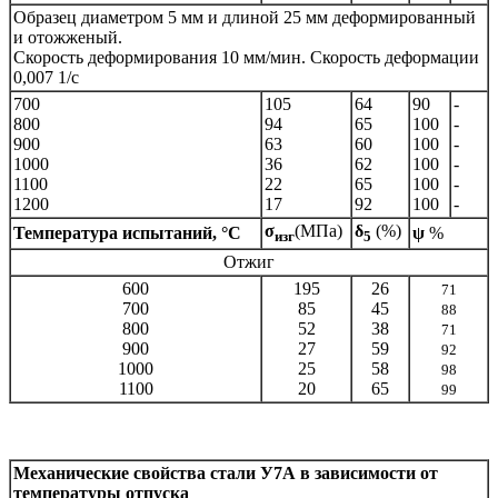
Образец диаметром 5 мм и длиной 25 мм деформированный
и отожженый.
Скорость деформирования 10 мм/мин. Скорость деформации
0,007 1/с
700
105
64
90
-
800
94
65
100
-
900
63
60
100
-
1000
36
62
100
-
1100
22
65
100
-
1200
17
92
100
-
σ
(МПа)
δ
(%)
Температура испытаний, °С
ψ
%
изг
5
Отжиг
600
195
26
71
700
85
45
88
800
52
38
71
900
27
59
92
1000
25
58
98
1100
20
65
99
Механические свойства стали
У7А
в зависимости от
температуры отпуска