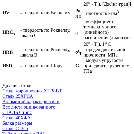
o
20
- T ), [Дж/(кг·град)]
p
n
3
HV
- твердость по Виккерсу
- плотность кг/м
и
r
- коэффициент
температурного
- твердость по Роквеллу,
HRC
(линейного)
а
э
шкала С
расширения (диапазон
o
20
- T ), 1/°С
- твердость по Роквеллу,
- предел длительной
t
σ
HRB
Т
шкала В
прочности, МПа
- модуль упругости
HSD
- твердость по Шору
G
при сдвиге кручением,
ГПа
Другие статьи
Сталь жаропрочная ХН38ВТ
Сталь 25ХГСА
Алюминий характеристики
Вес листа оцинкованного
СТАЛЬ Ст5пс
Сталь 40ХФА
Балка размеры
Сталь Ст3сп
Таблица цветов RAL