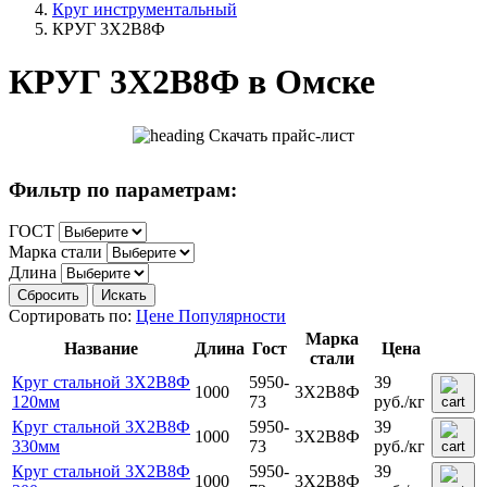
Круг инструментальный
КРУГ 3Х2В8Ф
КРУГ 3Х2В8Ф в Омске
Скачать прайс-лист
Фильтр по параметрам:
ГОСТ
Марка стали
Длина
Сбросить
Искать
Сортировать по:
Цене
Популярности
Марка
Название
Длина
Гост
Цена
стали
Круг стальной 3Х2В8Ф
5950-
39
1000
3Х2В8Ф
120мм
73
руб.
/кг
Круг стальной 3Х2В8Ф
5950-
39
1000
3Х2В8Ф
330мм
73
руб.
/кг
Круг стальной 3Х2В8Ф
5950-
39
1000
3Х2В8Ф