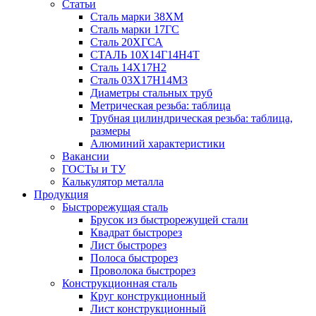
Статьи
Сталь марки 38ХМ
Сталь марки 17ГС
Сталь 20ХГСА
СТАЛЬ 10Х14Г14Н4Т
Сталь 14Х17Н2
Сталь 03Х17Н14М3
Диаметры стальных труб
Метрическая резьба: таблица
Трубная цилиндрическая резьба: таблица,
размеры
Алюминий характеристики
Вакансии
ГОСТы и ТУ
Калькулятор металла
Продукция
Быстрорежущая сталь
Брусок из быстрорежущей стали
Квадрат быстрорез
Лист быстрорез
Полоса быстрорез
Проволока быстрорез
Конструкционная сталь
Круг конструкционный
Лист конструкционный