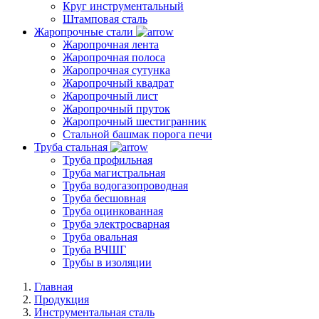
Круг инструментальный
Штамповая сталь
Жаропрочные стали
Жаропрочная лента
Жаропрочная полоса
Жаропрочная сутунка
Жаропрочный квадрат
Жаропрочный лист
Жаропрочный пруток
Жаропрочный шестигранник
Стальной башмак порога печи
Труба стальная
Труба профильная
Труба магистральная
Труба водогазопроводная
Труба бесшовная
Труба оцинкованная
Труба электросварная
Труба овальная
Труба ВЧШГ
Трубы в изоляции
Главная
Продукция
Инструментальная сталь