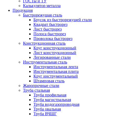
ГОСТы и ТУ
Калькулятор металла
Продукция
Быстрорежущая сталь
Брусок из быстрорежущей стали
Квадрат быстрорез
Лист быстрорез
Полоса быстрорез
Проволока быстрорез
Конструкционная сталь
Круг конструкционный
Лист конструкционный
Легированные стали
Инструментальная сталь
Инструментальная лента
Инструментальная плита
Круг инструментальный
Штамповая сталь
Жаропрочные стали
Труба стальная
Труба профильная
Труба магистральная
Труба водогазопроводная
Труба овальная
Труба ВЧШГ