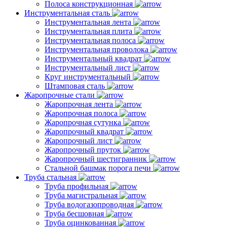
Полоса конструкционная
Инструментальная сталь
Инструментальная лента
Инструментальная плита
Инструментальная полоса
Инструментальная проволока
Инструментальный квадрат
Инструментальный лист
Круг инструментальный
Штамповая сталь
Жаропрочные стали
Жаропрочная лента
Жаропрочная полоса
Жаропрочная сутунка
Жаропрочный квадрат
Жаропрочный лист
Жаропрочный пруток
Жаропрочный шестигранник
Стальной башмак порога печи
Труба стальная
Труба профильная
Труба магистральная
Труба водогазопроводная
Труба бесшовная
Труба оцинкованная